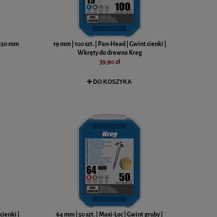
 150 mm
19 mm | 100 szt. | Pan-Head | Gwint cienki |
Wkręty do drewna Kreg
39,90 zł
DO KOSZYKA
cienki |
64 mm | 50 szt. | Maxi-Loc | Gwint gruby |