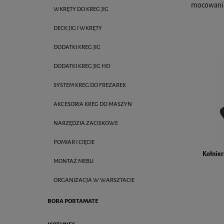
mocowania 
WKRĘTY DO KREG JIG
DECK JIG I WKRĘTY
DODATKI KREG JIG
DODATKI KREG JIG HD
SYSTEM KREG DO FREZAREK
AKCESORIA KREG DO MASZYN
NARZĘDZIA ZACISKOWE
POMIAR I CIĘCIE
Kołnier
MONTAŻ MEBLI
ORGANIZACJA W WARSZTACIE
BORA PORTAMATE