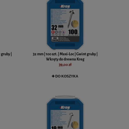
 gruby |
32 mm | 100 szt. | Maxi-Loc | Gwint gruby |
Wkręty do drewna Kreg
39,00 zł
DO KOSZYKA