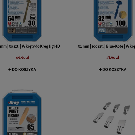
mm | 30 szt. | Wkręty do Kreg Jig HD
32 mm | 100 szt. | Blue-Kote | Wkr
49,90 zł
53,90 zł
DO KOSZYKA
DO KOSZYKA