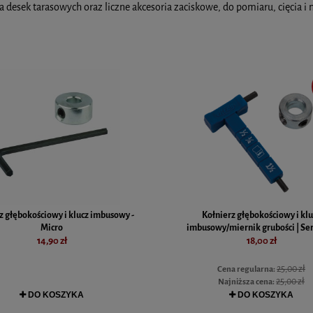
desek tarasowych oraz liczne akcesoria zaciskowe, do pomiaru, cięcia i
z głębokościowy i klucz imbusowy -
Kołnierz głębokościowy i klu
Micro
imbusowy/miernik grubości | Ser
14,90 zł
18,00 zł
25,00 zł
Cena regularna:
25,00 zł
Najniższa cena:
DO KOSZYKA
DO KOSZYKA