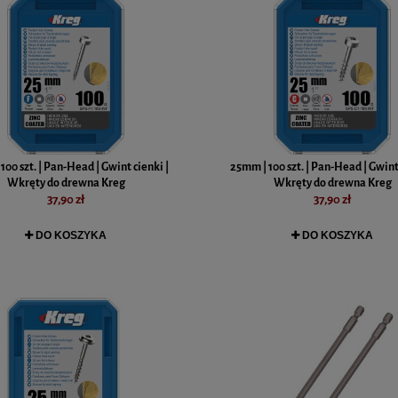
100 szt. | Pan-Head | Gwint cienki |
25mm | 100 szt. | Pan-Head | Gwint
Wkręty do drewna Kreg
Wkręty do drewna Kreg
37,90 zł
37,90 zł
DO KOSZYKA
DO KOSZYKA