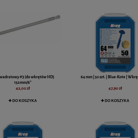
kwadratowy #3 (do wkrętów HD)
64 mm | 50 szt. | Blue-Kote | Wkr
152mm/6"
42,00 zł
47,90 zł
DO KOSZYKA
DO KOSZYKA