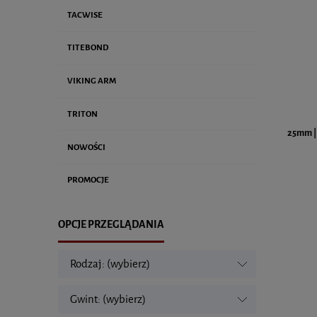
TACWISE
TITEBOND
VIKING ARM
TRITON
25mm | 
NOWOŚCI
PROMOCJE
OPCJE PRZEGLĄDANIA
Rodzaj: (wybierz)
Gwint: (wybierz)