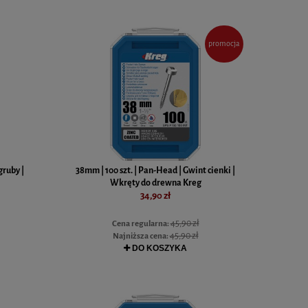
promocja
gruby |
38mm | 100 szt. | Pan-Head | Gwint cienki |
Wkręty do drewna Kreg
34,90 zł
45,90 zł
Cena regularna:
45,90 zł
Najniższa cena:
DO KOSZYKA