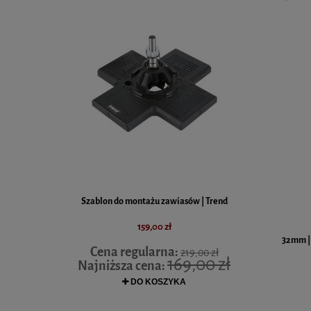
 FFP3 | 5 szt.
Szablon do montażu zawiasów | Trend
Precyzyjna fr
159,00 zł
32mm | 
Cena regularna:
,00 zł
219,00 zł
,00 zł
169,00 zł
Najniższa cena:
DO KOSZYKA