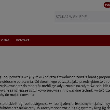
PLN
O NAS
KONTAKT
 Tool powstała w 1989 roku i od razu zrewolucjonizowała branżę propon
ewidoczne połączenia. Od skromnego początku jako przedsiębiorstwo rod
zaciskowe oraz do montażu mebli zyskały uznanie na całym świecie. Nic d
wane są najlepsze gatunkowo surowce i innowacyjne techniki wytwórcze
oby do majsterkowania.
stolarskie Kreg Tool dostępne są w naszej ofercie. Jesteśmy oficjalny
uktów oraz niskie ceny. W asortymencie znajdują się systemy Kreg Jig 