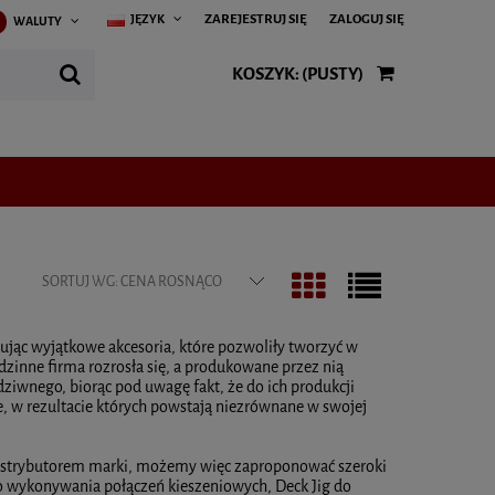
ZAREJESTRUJ SIĘ
ZALOGUJ SIĘ
JĘZYK
WALUTY
KOSZYK:
(PUSTY)
SORTUJ WG:
CENA ROSNĄCO
ując wyjątkowe akcesoria, które pozwoliły tworzyć w
zinne firma rozrosła się, a produkowane przez nią
ziwnego, biorąc pod uwagę fakt, że do ich produkcji
, w rezultacie których powstają niezrównane w swojej
m dystrybutorem marki, możemy więc zaproponować szeroki
do wykonywania połączeń kieszeniowych, Deck Jig do