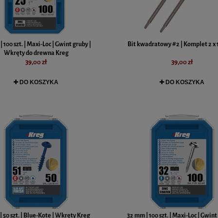
 100 szt. | Maxi-Loc | Gwint gruby |
Bit kwadratowy #2 | Komplet 2 x
Wkręty do drewna Kreg
39,00 zł
39,00 zł
DO KOSZYKA
DO KOSZYKA
| 50 szt. | Blue-Kote | Wkręty Kreg
32 mm | 100 szt. | Maxi-Loc | Gwint 