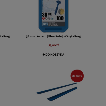
ęty Kreg
38 mm | 100 szt. | Blue-Kote | Wkręty Kreg
55,00 zł
DO KOSZYKA
promocja