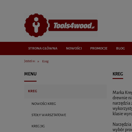
STRONA GŁÓWNA
NOWOŚCI
PROMOCJE
BLOG
»
Jesteś w:
Kreg
MENU
KREG
KREG
Marka Kreg
drewnie ni
narzędzia 
NOWOŚCI KREG
wykorzysty
klasie wyr
STOŁY WARSZTATOWE
Narzędzia 
KREG JIG
wybór prod