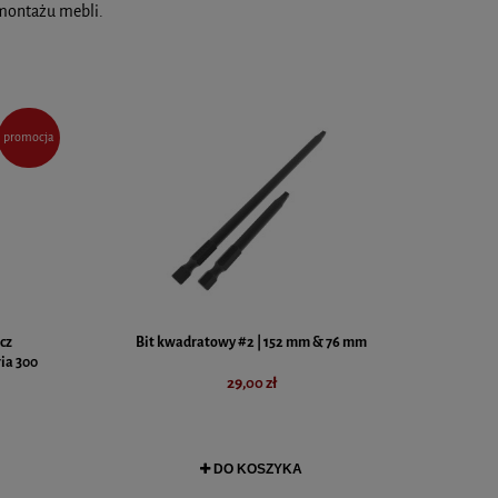
 montażu mebli.
promocja
cz
Bit kwadratowy #2 | 152 mm & 76 mm
ia 300
29,00 zł
DO KOSZYKA