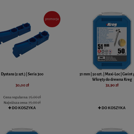
promocja
Dystans (2 szt.) | Seria 300
51 mm | 50 szt. | Maxi-Loc | Gwint 
Wkręty do drewna Kreg
30,00 zł
32,90 zł
75,00 zł
Cena regularna:
75,00 zł
Najniższa cena:
DO KOSZYKA
DO KOSZYKA