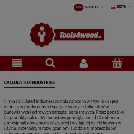
JĘZYK
PLN
WALUTY
CALCULATED INDUSTRIES
Firma Calculated Industries została założona w 1978 roku i jest
wiodącym producentem i specjalistycznych kalkulatorów
budowlanych i cyfrowych narzędzi pomiarowych. Przez ponad 40
lat produkty Calculated Industries pomogły ponad 10 milionom
profesjonalistów pracować szybciej i wydajniej dzięki łatwym w
użyciu, przenośnym rozwiązaniom. Już dzisiaj możesz kupić
najpopularniejsze narzędzia tej amerykańskiej firmy u