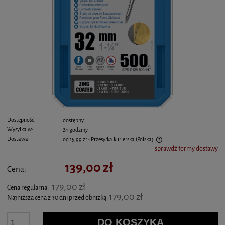
Dostępność:
dostępny
Wysyłka w:
24 godziny
Dostawa:
od 15,99 zł
- Przesyłka kurierska
(Polska)
sprawdź formy dostawy
Cena nie zawiera ewentualnych kosztów płatności
139,00 zł
Cena:
179,00 zł
Cena regularna:
179,00 zł
Najniższa cena z 30 dni przed obniżką:
DO KOSZYKA