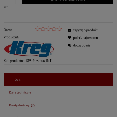
szt.
Ocena:
zapytaj o produkt
Producent:
poleć znajomemu
dodaj opinię
Kod produktu:
SPS-F125-500-INT
Opis
Dane techniczne
Koszty dostawy
Cena nie zawiera ewentualnych kosztów płatności