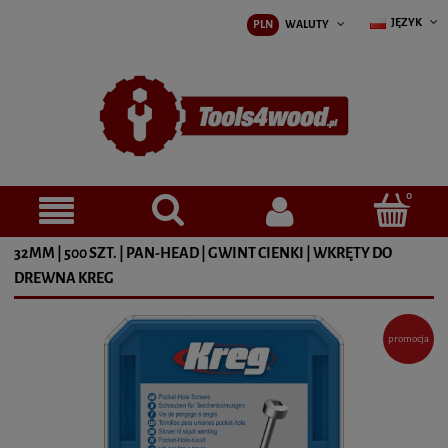
JĘZYK
PLN
WALUTY
32MM | 500 SZT. | PAN-HEAD | GWINT CIENKI | WKRĘTY DO
DREWNA KREG
promocja