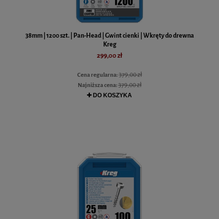
38mm | 1200 szt. | Pan-Head | Gwint cienki | Wkręty do drewna
Kreg
299,00 zł
379,00 zł
Cena regularna:
379,00 zł
Najniższa cena:
DO KOSZYKA