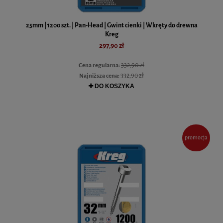
25mm | 1200 szt. | Pan-Head | Gwint cienki | Wkręty do drewna
Kreg
297,90 zł
332,90 zł
Cena regularna:
332,90 zł
Najniższa cena:
DO KOSZYKA
promocja