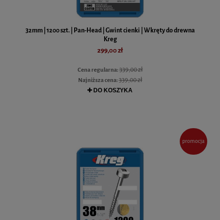
32mm | 1200 szt. | Pan-Head | Gwint cienki | Wkręty do drewna
Kreg
299,00 zł
339,00 zł
Cena regularna:
339,00 zł
Najniższa cena:
DO KOSZYKA
promocja