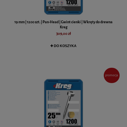
19 mm | 1200 szt. | Pan-Head | Gwint cienki | Wkręty do drewna
Kreg
309,00 zł
DO KOSZYKA
promocja