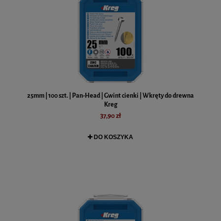
25mm | 100 szt. | Pan-Head | Gwint cienki | Wkręty do drewna
Kreg
37,90 zł
DO KOSZYKA