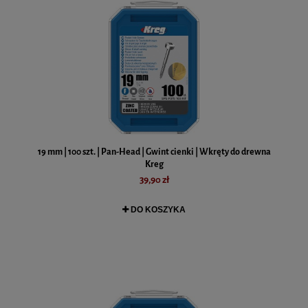
19 mm | 100 szt. | Pan-Head | Gwint cienki | Wkręty do drewna
Kreg
39,90 zł
DO KOSZYKA