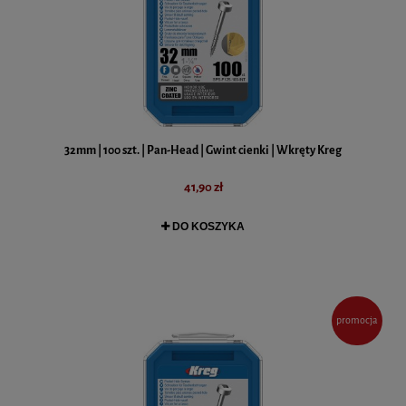
32mm | 100 szt. | Pan-Head | Gwint cienki | Wkręty Kreg
41,90 zł
DO KOSZYKA
promocja