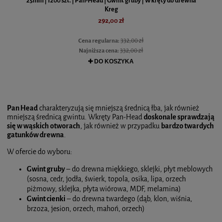
25mm | 1200 szt. | Pan-Head | Gwint gruby | Wkręty do drewna
Kreg
292,00 zł
332,00 zł
Cena regularna:
332,00 zł
Najniższa cena:
DO KOSZYKA
Pan Head
charakteryzują się mniejszą średnicą łba, jak również
mniejszą średnicą gwintu. Wkręty Pan-Head
doskonale sprawdzają
się w wąskich otworach
, jak również w przypadku
bardzo twardych
gatunków drewna
.
W ofercie do wyboru:
Gwint gruby
– do drewna miękkiego, sklejki, płyt meblowych
(sosna, cedr, jodła, świerk, topola, osika, lipa, orzech
piżmowy, sklejka, płyta wiórowa, MDF, melamina)
Gwint cienki
– do drewna twardego (dąb, klon, wiśnia,
brzoza, jesion, orzech, mahoń, orzech)