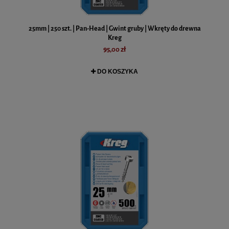
25mm | 250 szt. | Pan-Head | Gwint gruby | Wkręty do drewna
Kreg
95,00 zł
DO KOSZYKA