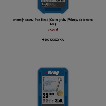
25mm | 100 szt. | Pan-Head | Gwint gruby | Wkręty do drewna
Kreg
37,90 zł
DO KOSZYKA