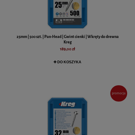
25mm | 500 szt. | Pan-Head | Gwint cienki | Wkręty do drewna
Kreg
189,00 zł
DO KOSZYKA
promocja