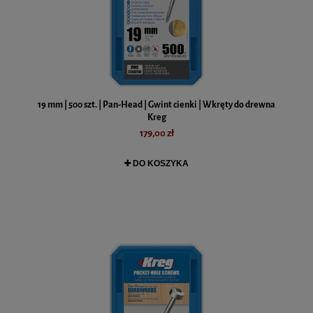
19 mm | 500 szt. | Pan-Head | Gwint cienki | Wkręty do drewna
Kreg
179,00 zł
DO KOSZYKA