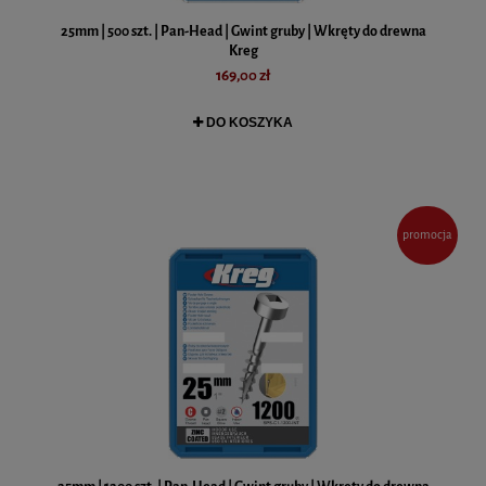
25mm | 500 szt. | Pan-Head | Gwint gruby | Wkręty do drewna
Kreg
169,00 zł
DO KOSZYKA
promocja