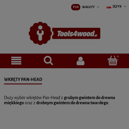
JĘZYK
PLN
WALUTY
WKRĘTY PAN-HEAD
Duzy wybór wkrętów Pan-Head z
grubym gwintem do drewna
miękkiego
oraz z
drobnym gwintem do drewna twardego
.