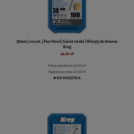
38mm | 100 szt. | Pan-Head | Gwint cienki | Wkręty do drewna
Kreg
34,90 zł
45,90 zł
Cena regularna:
45,90 zł
Najniższa cena:
DO KOSZYKA