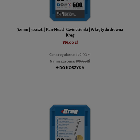
32mm | 500 szt. | Pan-Head | Gwint cienki | Wkręty do drewna
Kreg
139,00 zł
179,00 zł
Cena regularna:
179,00 zł
Najniższa cena:
DO KOSZYKA