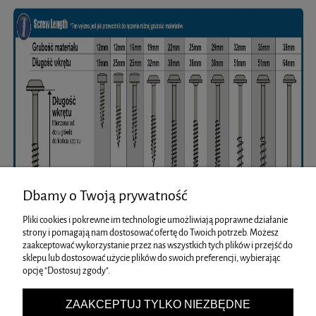
Dbamy o Twoją prywatność
Pliki cookies i pokrewne im technologie umożliwiają poprawne działanie
strony i pomagają nam dostosować ofertę do Twoich potrzeb. Możesz
zaakceptować wykorzystanie przez nas wszystkich tych plików i przejść do
sklepu lub dostosować użycie plików do swoich preferencji, wybierając
opcję "Dostosuj zgody".
ZAKUPY
ZAAKCEPTUJ TYLKO NIEZBĘDNE