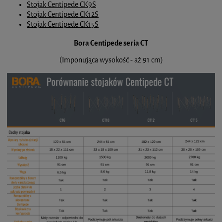
Stojak Centipede CK9S
Stojak Centipede CK12S
Stojak Centipede CK15S
Bora Centipede seria CT
(Imponująca wysokość - aż 91 cm)