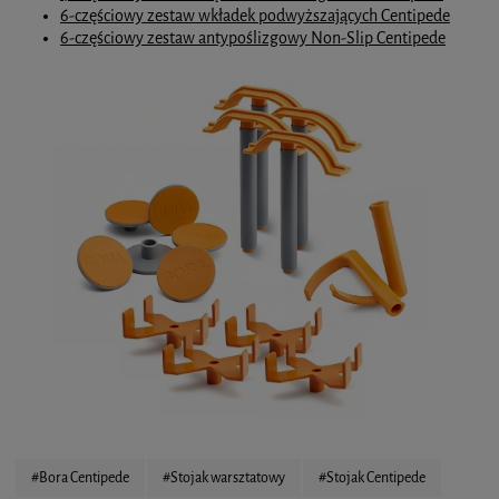
6-częściowy zestaw wkładek podwyższających Centipede
6-częściowy zestaw antypoślizgowy Non-Slip Centipede
#Bora Centipede
#Stojak warsztatowy
#Stojak Centipede