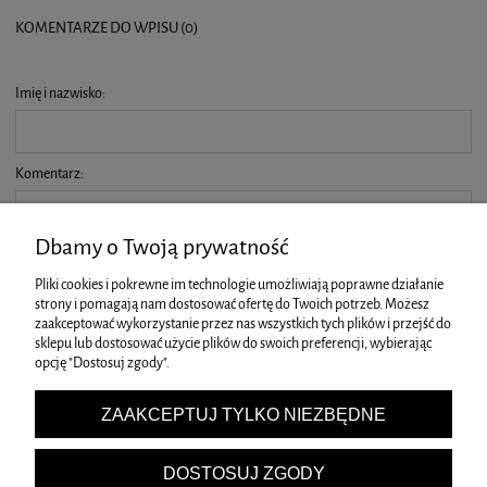
KOMENTARZE DO WPISU (0)
Imię i nazwisko:
Komentarz:
Dbamy o Twoją prywatność
Pliki cookies i pokrewne im technologie umożliwiają poprawne działanie
strony i pomagają nam dostosować ofertę do Twoich potrzeb. Możesz
zaakceptować wykorzystanie przez nas wszystkich tych plików i przejść do
WYŚLIJ
sklepu lub dostosować użycie plików do swoich preferencji, wybierając
opcję "Dostosuj zgody".
ZAKUPY
ZAAKCEPTUJ TYLKO NIEZBĘDNE
POMOC
DOSTOSUJ ZGODY