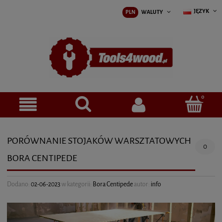
JĘZYK
PLN
WALUTY
PORÓWNANIE STOJAKÓW WARSZTATOWYCH
0
BORA CENTIPEDE
Dodano:
02-06-2023
w kategorii:
Bora Centipede
autor:
info