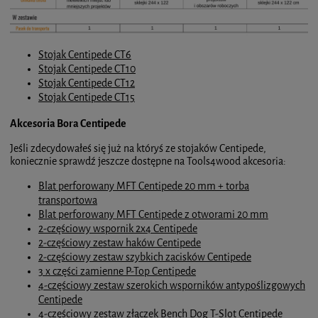
Stojak Centipede CT6
Stojak Centipede CT10
Stojak Centipede CT12
Stojak Centipede CT15
Akcesoria Bora Centipede
Jeśli zdecydowałeś się już na któryś ze stojaków Centipede,
koniecznie sprawdź jeszcze dostępne na Tools4wood akcesoria:
Blat perforowany MFT Centipede 20 mm + torba
transportowa
Blat perforowany MFT Centipede z otworami 20 mm
2-częściowy wspornik 2x4 Centipede
2-częściowy zestaw haków Centipede
2-częściowy zestaw szybkich zacisków Centipede
3 x części zamienne P-Top Centipede
4-częściowy zestaw szerokich wsporników antypoślizgowych
Centipede
4-częściowy zestaw złączek Bench Dog T-Slot Centipede