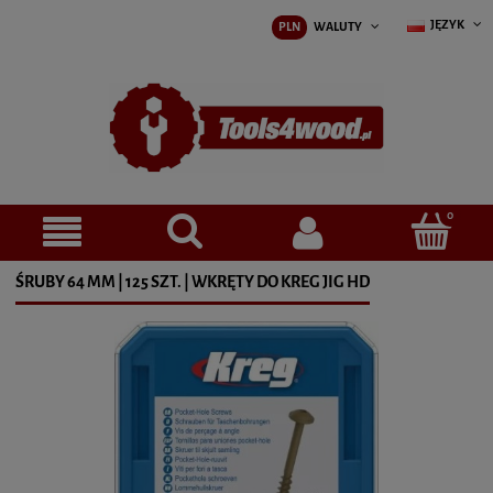
JĘZYK
PLN
WALUTY
ŚRUBY 64 MM | 125 SZT. | WKRĘTY DO KREG JIG HD