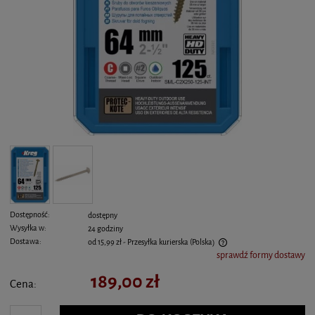
Dostępność:
dostępny
Wysyłka w:
24 godziny
Dostawa:
od 15,99 zł
- Przesyłka kurierska
(Polska)
sprawdź formy dostawy
Cena nie zawiera ewentualnych kosztów płatności
189,00 zł
Cena: