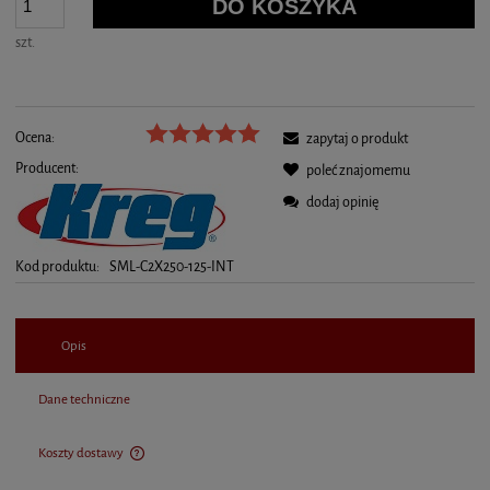
DO KOSZYKA
szt.
Ocena:
zapytaj o produkt
Producent:
poleć znajomemu
dodaj opinię
Kod produktu:
SML-C2X250-125-INT
Opis
Dane techniczne
Koszty dostawy
Cena nie zawiera ewentualnych kosztów płatności