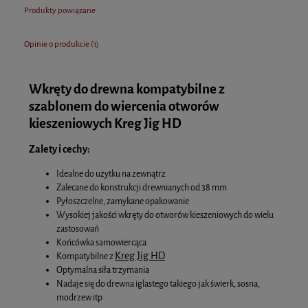
Produkty powiązane
Opinie o produkcie (1)
Wkręty do drewna kompatybilne z
szablonem do wiercenia otworów
kieszeniowych Kreg Jig HD
Zalety i cechy:
Idealne do użytku na zewnątrz
Zalecane do konstrukcji drewnianych od 38 mm
Pyłoszczelne, zamykane opakowanie
Wysokiej jakości wkręty do otworów kieszeniowych do wielu
zastosowań
Końcówka samowiercąca
Kreg Jig HD
Kompatybilne z
Optymalna siła trzymania
Nadaje się do drewna iglastego takiego jak świerk, sosna,
modrzew itp