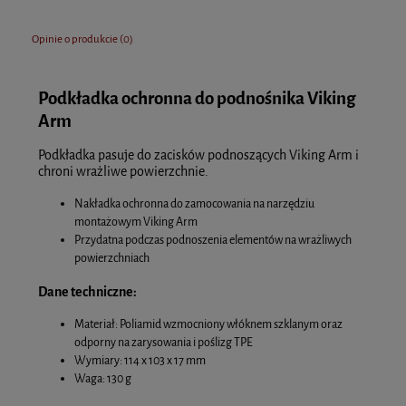
Opinie o produkcie (0)
Podkładka ochronna do podnośnika Viking
Arm
Podkładka pasuje do zacisków podnoszących Viking Arm i
chroni wrażliwe powierzchnie.
Nakładka ochronna do zamocowania na narzędziu
montażowym Viking Arm
Przydatna podczas podnoszenia elementów na wrażliwych
powierzchniach
Dane techniczne:
Materiał: Poliamid wzmocniony włóknem szklanym oraz
odporny na zarysowania i poślizg TPE
Wymiary: 114 x 103 x 17 mm
Waga: 130 g