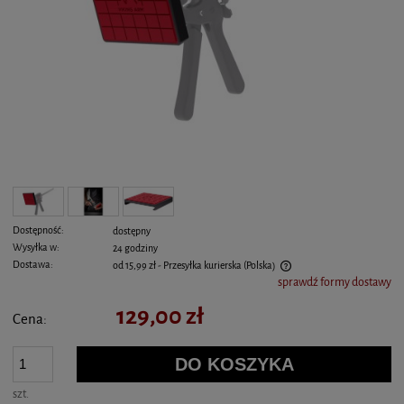
Dostępność:
dostępny
Wysyłka w:
24 godziny
Dostawa:
od 15,99 zł
- Przesyłka kurierska
(Polska)
sprawdź formy dostawy
Cena nie zawiera ewentualnych kosztów płatności
129,00 zł
Cena:
DO KOSZYKA
szt.