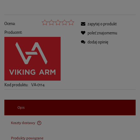
Ocena:
zapytaj o produkt
Producent:
poleć znajomemu
dodaj opinię
Kod produktu:
VA-0114
Opis
Koszty dostawy
Cena nie zawiera ewentualnych kosztów płatności
Produkty powiązane