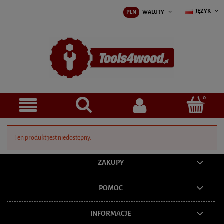
JĘZYK
PLN
WALUTY
Ten produkt jest niedostępny.
ZAKUPY
POMOC
INFORMACJE