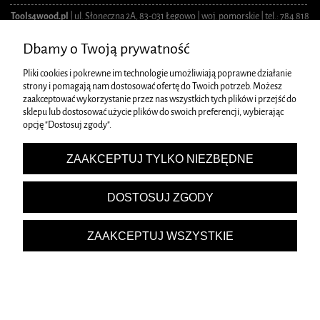
Tools4wood.pl
| ul. Słoneczna 2A, 83-031 Łęgowo | woj. pomorskie | tel.: 784 818
517 | email:
info@tools4wood.pl
| NIP: 6040142212 | REGON: 542122887
Dbamy o Twoją prywatność
POKAŻ PEŁNĄ WERSJĘ STRONY
Sklep internetowy Shoper.pl
Pliki cookies i pokrewne im technologie umożliwiają poprawne działanie
strony i pomagają nam dostosować ofertę do Twoich potrzeb. Możesz
zaakceptować wykorzystanie przez nas wszystkich tych plików i przejść do
sklepu lub dostosować użycie plików do swoich preferencji, wybierając
opcję "Dostosuj zgody".
ZAAKCEPTUJ TYLKO NIEZBĘDNE
DOSTOSUJ ZGODY
ZAAKCEPTUJ WSZYSTKIE