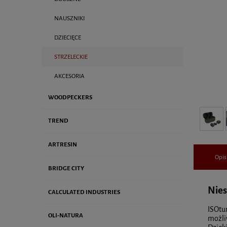
NAUSZNIKI
DZIECIĘCE
STRZELECKIE
AKCESORIA
WOODPECKERS
TREND
ARTRESIN
Opis
BRIDGE CITY
Nies
CALCULATED INDUSTRIES
ISOtu
OLI-NATURA
możli