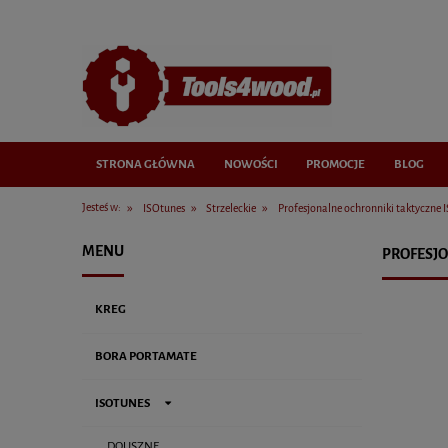
STRONA GŁÓWNA
NOWOŚCI
PROMOCJE
BLOG
»
»
»
Jesteś w:
ISOtunes
Strzeleckie
Profesjonalne ochronniki taktyczne I
MENU
PROFESJO
KREG
BORA PORTAMATE
ISOTUNES
DOUSZNE