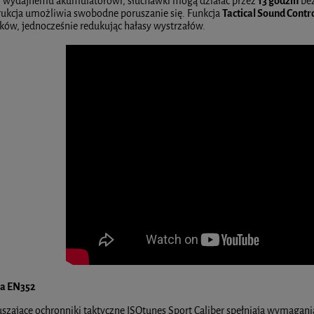
i wydajnemu akumulatorowi, słuchawki mogą działać przez
13 godzin
bez
rukcja umożliwia swobodne poruszanie się. Funkcja
Tactical Sound Contr
ków, jednocześnie redukując hałasy wystrzałów.
a EN352
szające ochronniki taktyczne ISOtunes Sport Caliber spełniają wymagan