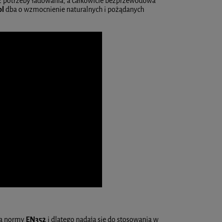
 potrzeby ładowania, a całkowicie bezprzewodowa
ol
dba o wzmocnienie naturalnych i pożądanych
ia normy
EN352
i dlatego nadają się do stosowania w