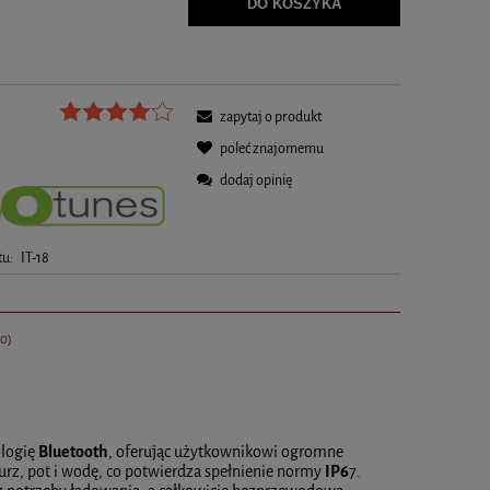
.
DO KOSZYKA
zapytaj o produkt
poleć znajomemu
dodaj opinię
tu:
IT-18
(0)
ologię
Bluetooth
, oferując użytkownikowi ogromne
urz, pot i wodę, co potwierdza spełnienie normy
IP6
7.