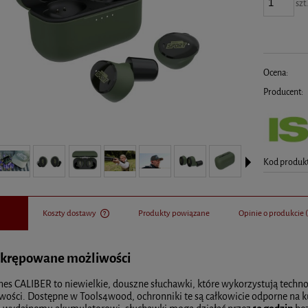
szt
Ocena:
Producent:
Kod produk
Koszty dostawy
Produkty powiązane
Opinie o produkcie 
Cena nie zawiera ewentualnych kosztów płatności
krępowane możliwości
nes CALIBER to niewielkie, douszne słuchawki, które wykorzystują techn
wości. Dostępne w Tools4wood, ochronniki te są całkowicie odporne na k