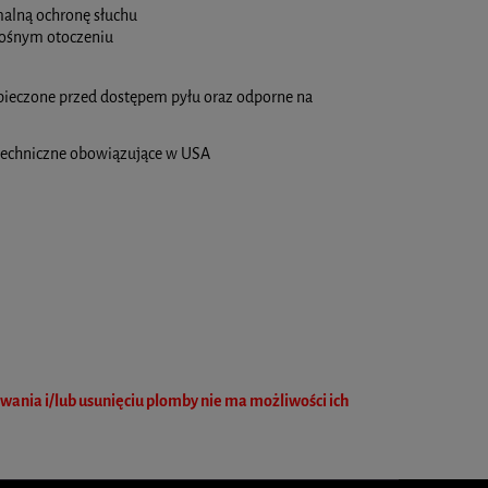
malną ochronę słuchu
łośnym otoczeniu
zpieczone przed dostępem pyłu oraz odporne na
y techniczne obowiązujące w USA
nia i/lub usunięciu plomby nie ma możliwości ich