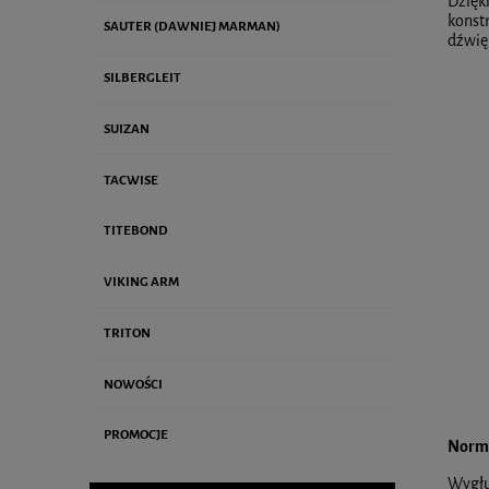
Dzięk
konst
SAUTER (DAWNIEJ MARMAN)
dźwię
SILBERGLEIT
SUIZAN
TACWISE
TITEBOND
VIKING ARM
TRITON
NOWOŚCI
PROMOCJE
Norm
Wygłu