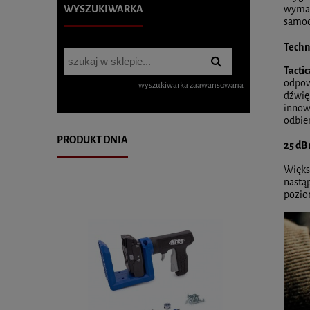
WYSZUKIWARKA
wymaga
samoc
Techn
Tactic
odpow
wyszukiwarka zaawansowana
dźwię
innowa
odbie
PRODUKT DNIA
25 dB
Więks
nastą
pozio