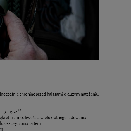
Szablon do montażu zawiasów | Trend
Przenośny stół do frez
159,00 zł
2 049
Cena regularna:
219,00 zł
169,00 zł
Najniższa cena:
DO K
DO KOSZYKA
dnocześnie chroniąc przed hałasami o dużym natężeniu
 19 - 1974
**
ęki etui z możliwością wielokrotnego ładowania
u oszczędzania baterii
 m