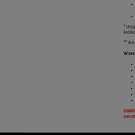
*
Urzą
krótk
**
Ame
W zes
UWAGA
zwrot