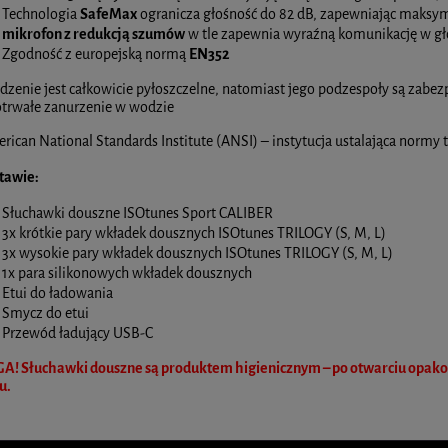
Technologia
SafeMax
ogranicza głośność do 82 dB, zapewniając maksy
mikrofon z redukcją szumów
w tle zapewnia wyraźną komunikację w g
Zgodność z europejską normą
EN352
dzenie jest całkowicie pyłoszczelne, natomiast jego podzespoły są zabe
otrwałe zanurzenie w wodzie
rican National Standards Institute (ANSI) – instytucja ustalająca norm
tawie:
Słuchawki douszne ISOtunes Sport CALIBER
3x krótkie pary wkładek dousznych ISOtunes TRILOGY (S, M, L)
3x wysokie pary wkładek dousznych ISOtunes TRILOGY (S, M, L)
1x para silikonowych wkładek dousznych
Etui do ładowania
Smycz do etui
Przewód ładujący USB-C
! Słuchawki douszne są produktem higienicznym – po otwarciu opakowa
u.