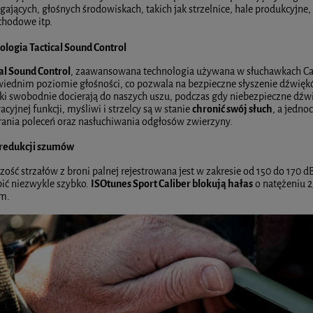
jących, głośnych środowiskach, takich jak strzelnice, hale produkcyjne,
hodowe itp.
ologia Tactical Sound Control
al Sound Control
, zaawansowana technologia używana w słuchawkach Cal
iednim poziomie głośności, co pozwala na bezpieczne słyszenie dźwiękó
ki swobodnie docierają do naszych uszu, podczas gdy niebezpieczne dźwi
cyjnej funkcji, myśliwi i strzelcy są w stanie
chronić swój słuch
, a jedn
rania poleceń oraz nasłuchiwania odgłosów zwierzyny.
 redukcji szumów
zość strzałów z broni palnej rejestrowana jest w zakresie od 150 do 170
pić niezwykle szybko.
ISOtunes Sport Caliber blokują hałas
o natężeniu 2
m.