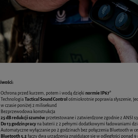
 Woodpeckers BigCal | 300 mm
Uniwersalne ostrza do narzędzia
wielofunkcyjnego - zestaw 4 szt. | Trend
549,00 zł
64,00 zł
DO KOSZYKA
DO KOSZYKA
iwości:
Ochrona przed kurzem, potem i wodą dzięki
normie IP67*
Technologia
Tactical Sound Control
ośmiokrotnie poprawia słyszenie, je
w czasie poniżej 2 milisekund
Bezprzewodowa konstrukcja
25 dB redukcji szumów
przetestowane i zatwierdzone zgodnie z ANSI s3.
Do 13 godzin pracy
na baterii z 2 pełnymi dodatkowymi ładowaniami dzi
Automatyczne wyłączanie po 2 godzinach bez połączenia Bluetooth w cel
Bluetooth 5.2
łączy dwa urządzenia znajdujące się w odległości ponad 9