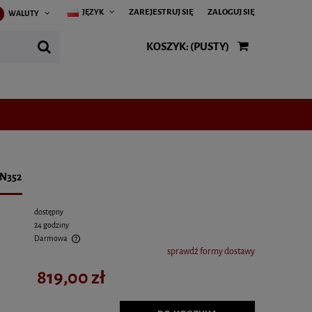
ZAREJESTRUJ SIĘ
ZALOGUJ SIĘ
JĘZYK
WALUTY
KOSZYK:
(PUSTY)
EN352
dostępny
24 godziny
Darmowa
sprawdź formy dostawy
 kosztów płatności
819,00 zł