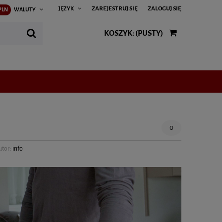
ZAREJESTRUJ SIĘ
ZALOGUJ SIĘ
JĘZYK
PLN
WALUTY
KOSZYK:
(PUSTY)
0
utor:
info