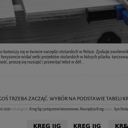
 kotwiczy się w świecie narzędzi stolarskich w Polsce. Zyskuje zwolennik
horyzoncie widać setki projektów stolarskich w których pilarka tarczowa 
ość, proszę się rozsiąść i przewijać tekst w dół...
GOŚ TRZEBA ZACZĄĆ. WYBÓR NA PODSTAWIE TABELI KRE
10-2021
w kategorii:
Kreg Jig i połączenie kieszeniowe
,
Narzędzia Kreg
autor:
Syn Stol