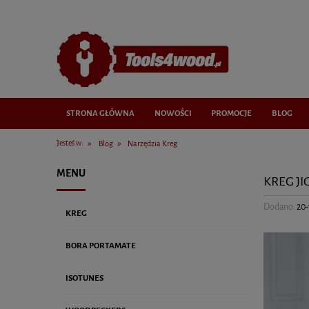
STRONA GŁÓWNA
NOWOŚCI
PROMOCJE
BLOG
»
»
Jesteś w:
Blog
Narzędzia Kreg
MENU
KREG J
Dodano:
20-
KREG
BORA PORTAMATE
ISOTUNES