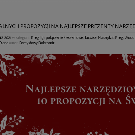
IALNYCH PROPOZYCJI NA NAJLEPSZE PREZENTY NARZĘ
12-2021
w kategorii:
Kreg Jig i połączenie kieszeniowe
,
Tacwise
,
Narzędzia Kreg
,
Woodp
Trend
autor:
Pomysłowy Dobromir
ciski szybkomocujące | Podnośniki |
Uniwersalne ostrza do narzędzia
alizka | Zestaw 2 szt.
wielofunkcyjnego - zestaw 4 szt. | Trend
2 499,00 zł
64,00 zł
DO KOSZYKA
DO KOSZYKA