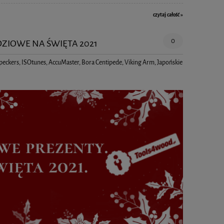
czytaj całość »
0
DZIOWE NA ŚWIĘTA 2021
eckers
,
ISOtunes
,
AccuMaster
,
Bora Centipede
,
Viking Arm
,
Japońskie
Precyzyjna frezarka górnowrzecionowa 2400 W |
Suwmiarka Woodpeck
Triton
1 979,00 zł
549,
DO KOSZYKA
DO K