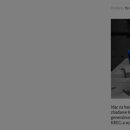
Dodano:
15-
Idąc za ha
zbadanie k
generalnie
KREG-a wyp