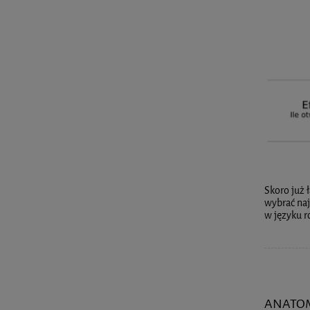
Skoro już 
wybrać naj
w języku 
ANATOM