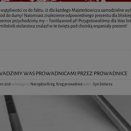
ątpliwości co do faktu, iż dla każdego Majsterkowicza samodzielne wy
ód do dumy! Natomiast znalezienie odpowiedniego prezentu dla bliskiej o
 pomoc przychodzimy my – Toold4wood.pl! Przygotowaliśmy dla Was lis
miłośnik stolarstwa znalazł w te święta pod choinką wspaniały prezent!
ADZIMY WAS PROWADNICAMI PRZEZ PROWADNICE
10-2021
w kategorii:
Narzędzia Kreg
,
Kreg prowadnice
autor:
Syn Stolarza