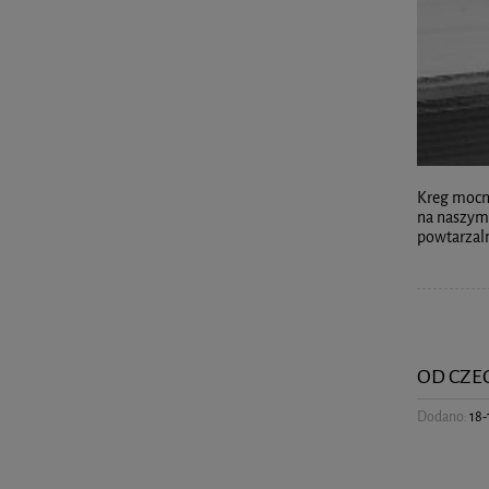
Kreg mocno
na naszym 
powtarzaln
OD CZE
Dodano:
18-