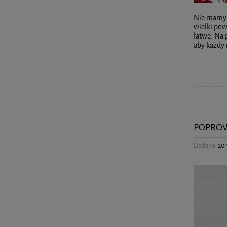
Nie mamy w
wielki pow
łatwe. Na
aby każdy 
POPROW
Dodano:
20-