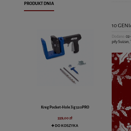
PRODUKT DNIA
10 GEN
Dodano:
02-
piły Suizan
,
NK 2.0 | EN352
Kreg Pocket-Hole Jig 520PRO
Viking Arm | Ś
W
559,00 zł
DO KOSZYKA