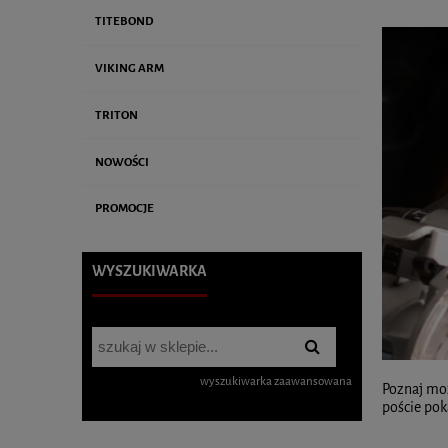
TITEBOND
VIKING ARM
TRITON
NOWOŚCI
PROMOCJE
WYSZUKIWARKA
wyszukiwarka zaawansowana
Poznaj moż
poście pok