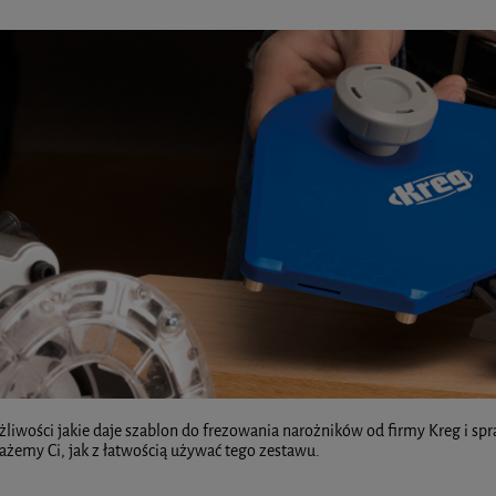
liwości jakie daje szablon do frezowania narożników od firmy Kreg i spr
ażemy Ci, jak z łatwością używać tego zestawu.