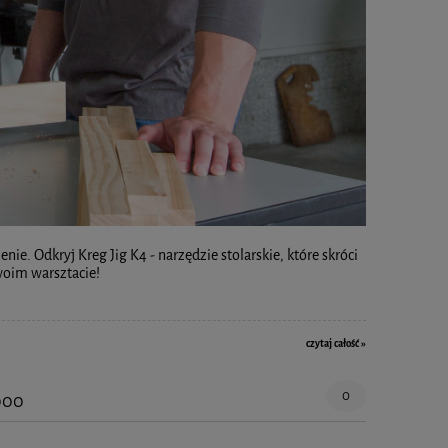
e. Odkryj Kreg Jig K4 - narzędzie stolarskie, które skróci
woim warsztacie!
czytaj całość »
0
000