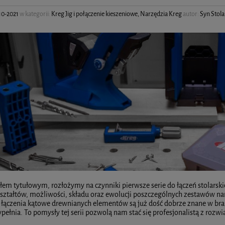
10-2021
w kategorii:
Kreg Jig i połączenie kieszeniowe
,
Narzędzia Kreg
autor:
Syn Stola
słem tytułowym, rozłożymy na czynniki pierwsze serie do łączeń stolars
ształtów, możliwości, składu oraz ewolucji poszczególnych zestawów nar
 łączenia kątowe drewnianych elementów są już dość dobrze znane w branży
ełnia. To pomysły tej serii pozwolą nam stać się profesjonalistą z rozw