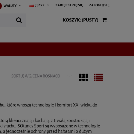
ZAREJESTRUJ SIĘ
ZALOGUJ SIĘ
JĘZYK
WALUTY
KOSZYK:
(PUSTY)
SORTUJ WG:
CENA ROSNĄCO
hu, które wnoszą technologię i komfort XXI wieku do
rą klienci znają i kochają, z trwałą konstrukcją i
iki słuchu ISOtunes Sport są wyposażone w technologię
, a jednocześnie ochrony przed hałasami o dużym