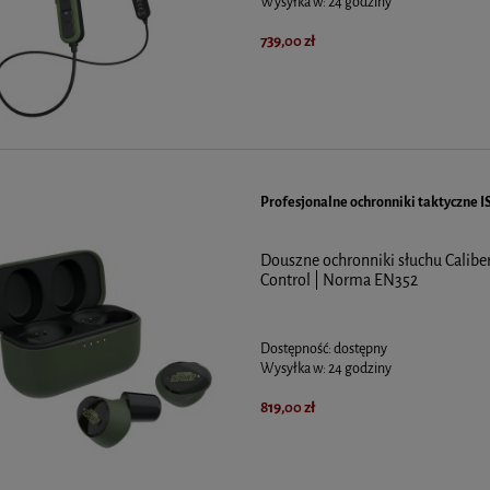
Wysyłka w:
24 godziny
739,00 zł
Profesjonalne ochronniki taktyczne IS
Douszne ochronniki słuchu Caliber
Control | Norma EN352
Dostępność:
dostępny
Wysyłka w:
24 godziny
819,00 zł