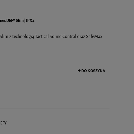
unes DEFY Slim | IPX4
Slim z technologią Tactical Sound Control oraz SafeMax
DO KOSZYKA
DEFY