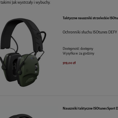
 takimi jak wystrzały i wybuchy.
Taktyczne nauszniki strzeleckie ISOt
Ochronniki słuchu ISOtunes DEFY 
Dostępność:
dostępny
Wysyłka w:
24 godziny
519,00 zł
Nauszniki taktyczne ISOtunes Sport 