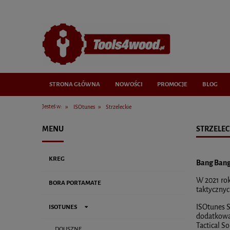
STRONA GŁÓWNA
NOWOŚCI
PROMOCJE
BLOG
»
»
Jesteś w:
ISOtunes
Strzeleckie
MENU
STRZELEC
KREG
Bang Bang
W 2021 rok
BORA PORTAMATE
taktycznyc
ISOtunes S
ISOTUNES
dodatkową 
Tactical 
DOUSZNE