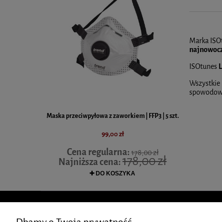
Marka ISO
najnowocz
ISOtunes
L
Wszystkie
spowodowa
Maska przeciwpyłowa z zaworkiem | FFP3 | 5 szt.
V EU | Trend
Suwmiarka
99,00 zł
Cena regularna:
178,00 zł
178,00 zł
Najniższa cena:
DO KOSZYKA
ZAKUPY