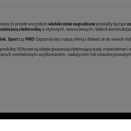
tunes to przede wszystkim
wielokrotnie nagradzane
produkty łączące
n
eśniejszą elektroniką
w stylowych, nowoczesnych i lekkich konstrukcja
ink
,
Sport
czy
PRO
? Zapoznaj się z naszą ofertą i dobierz je do swoich i
 produkty ISOtunes są objęte gwarancją obejmującą wady materiałowe i
nych niewłaściwym użytkowaniem, nadużyciem lub nieautoryzowanym
 Woodpeckers BigCal | 300 mm
Uniwersalne ostrza do narzędzia
wielofunkcyjnego - zestaw 4 szt. | Trend
549,00 zł
64,00 zł
DO KOSZYKA
DO KOSZYKA
POMOC
INF