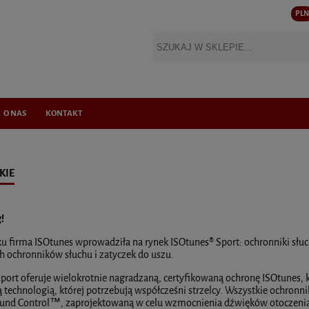
PLN
O NAS
KONTAKT
KIE
!
u firma ISOtunes wprowadziła na rynek ISOtunes® Sport: ochronniki słuc
h ochronników słuchu i zatyczek do uszu.
port oferuje wielokrotnie nagradzaną, certyfikowaną ochronę ISOtunes, któ
technologią, której potrzebują współcześni strzelcy. Wszystkie ochronn
Sound Control™, zaprojektowaną w celu wzmocnienia dźwięków otoczenia