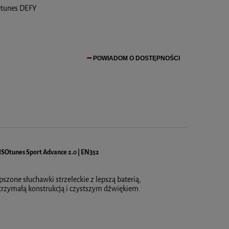
Otunes DEFY
POWIADOM O DOSTĘPNOŚCI
 ISOtunes Sport Advance 2.0 | EN352
szone słuchawki strzeleckie z lepszą baterią,
zymałą konstrukcją i czystszym dźwiękiem.