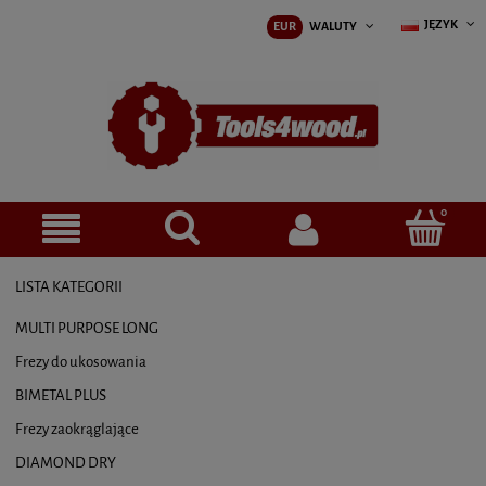
JĘZYK
EUR
WALUTY
LISTA KATEGORII
MULTI PURPOSE LONG
Frezy do ukosowania
BIMETAL PLUS
Frezy zaokrąglające
DIAMOND DRY