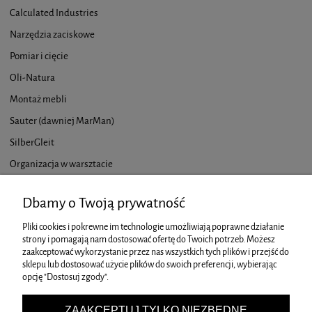
Calculated Industries
Narzędzia zaciskowe
Pomiar i cięcie
Oli-Natura
Montaż mebli
Sauter (dawniej MarMan)
SilberGleit
Organizacja w warsztacie
Suizan
Dbamy o Twoją prywatność
Tacwise
Pliki cookies i pokrewne im technologie umożliwiają poprawne działanie
Titebond
strony i pomagają nam dostosować ofertę do Twoich potrzeb. Możesz
Viking Arm
zaakceptować wykorzystanie przez nas wszystkich tych plików i przejść do
sklepu lub dostosować użycie plików do swoich preferencji, wybierając
Triton
opcję "Dostosuj zgody".
ZAKUPY
ZAAKCEPTUJ TYLKO NIEZBĘDNE