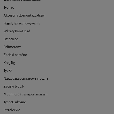
Typ 140
Akcesoria do montażu drzwi
Regały i przechowywanie
Wkręty Pan-Head
Dziecięce
Polimerowe
Zaciski narożne
Kreg Jig
Typ 53
Narzędzia pomiarowe i ręczne
Zaciski typu F
Mobilność i transport maszyn
Typ 16G ukośne
Strzeleckie