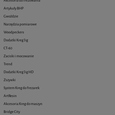
Akcesoria do frezowania
Artykuły BHP
Gwoździe
Narzędzia pomiarowe
Woodpeckers
Dodatki Kreg Jig
CT-60
Zaciski i mocowanie
Trend
Dodatki Kreg Jig HD
Zszywki
System Kreg do frezarek
ArtResin
Akcesoria Kreg do maszyn
Bridge City