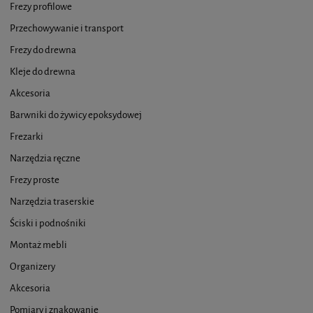
Frezy profilowe
Przechowywanie i transport
Frezy do drewna
Kleje do drewna
Akcesoria
Barwniki do żywicy epoksydowej
Frezarki
Narzędzia ręczne
Frezy proste
Narzędzia traserskie
Ściski i podnośniki
Montaż mebli
Organizery
Akcesoria
Pomiary i znakowanie