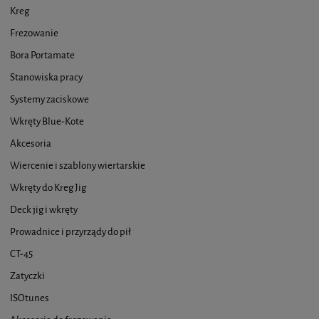
Kreg
Frezowanie
Bora Portamate
Stanowiska pracy
Systemy zaciskowe
Wkręty Blue-Kote
Akcesoria
Wiercenie i szablony wiertarskie
Wkręty do Kreg Jig
Deck jig i wkręty
Prowadnice i przyrządy do pił
CT-45
Zatyczki
ISOtunes