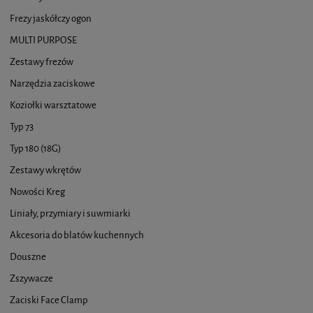
Frezy jaskółczy ogon
MULTI PURPOSE
Zestawy frezów
Narzędzia zaciskowe
Koziołki warsztatowe
Typ 73
Typ 180 (18G)
Zestawy wkrętów
Nowości Kreg
Liniały, przymiary i suwmiarki
Akcesoria do blatów kuchennych
Douszne
Zszywacze
Zaciski Face Clamp